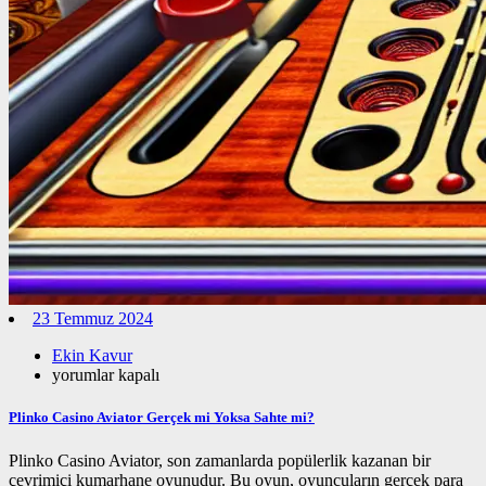
23 Temmuz 2024
Ekin Kavur
Plinko
yorumlar kapalı
Casino
Aviator
Plinko Casino Aviator Gerçek mi Yoksa Sahte mi?
Gerçek
mi
Plinko Casino Aviator, son zamanlarda popülerlik kazanan bir
Yoksa
çevrimiçi kumarhane oyunudur. Bu oyun, oyuncuların gerçek para