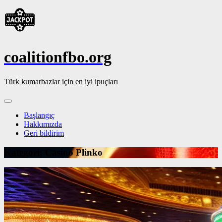
Skip
to
content
coalitionfbo.org
Türk kumarbazlar için en iyi ipuçları
Başlangıç
Hakkımızda
Geri bildirim
Kategori:
Casino Plinko